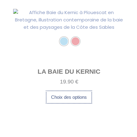
Ce
produit
produit
a
plusieurs
variations.
Les
options
peuvent
être
choisies
LA BAIE DU KERNIC
sur
19.90
€
la
page
Choix des options
du
produit