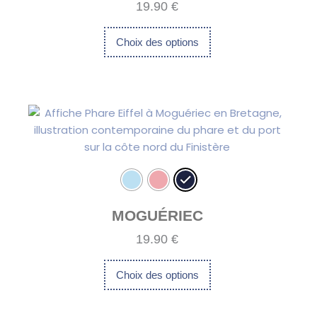
19.90
€
choisies
sur
Choix des options
la
page
du
Ce
produit
produit
a
plusieurs
variations.
Les
options
peuvent
MOGUÉRIEC
être
19.90
€
choisies
sur
Choix des options
la
page
du