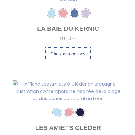
Les
options
peuvent
être
LA BAIE DU KERNIC
choisies
19.90
€
sur
la
Choix des options
page
du
produit
Ce
produit
a
plusieurs
variations.
Les
options
peuvent
LES AMIETS CLÉDER
être