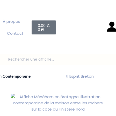
À propos
Panier
0.00
€
0
Contact
Search products:
Esprit Breton
on Contemporaine
Ce
produit
a
plusieurs
variations.