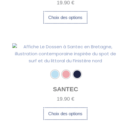
19.90
€
choisies
sur
Choix des options
la
page
du
Ce
produit
produit
a
plusieurs
variations.
Les
options
peuvent
SANTEC
être
19.90
€
choisies
sur
Choix des options
la
page
du