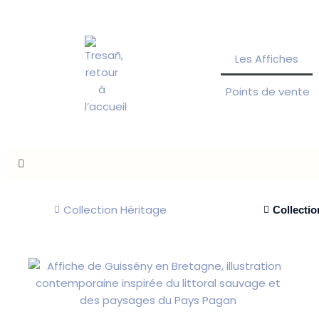
Aller
au
contenu
Les Affiches
Points de vente
Collection Héritage
Collecti
Ce
produit
a
plusieurs
variations.