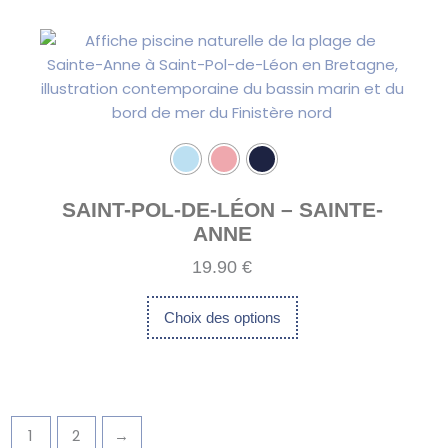
Ce
produit
produit
a
plusieurs
variations.
Les
options
peuvent
être
SAINT-POL-DE-LÉON – SAINTE-
choisies
ANNE
sur
19.90
€
la
page
Choix des options
du
produit
1
2
→