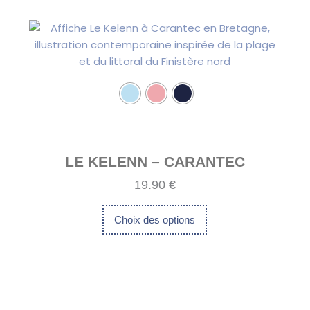
Ce
produit
produit
a
plusieurs
variations.
Les
options
peuvent
être
choisies
LE KELENN – CARANTEC
sur
19.90
€
la
page
Choix des options
du
produit