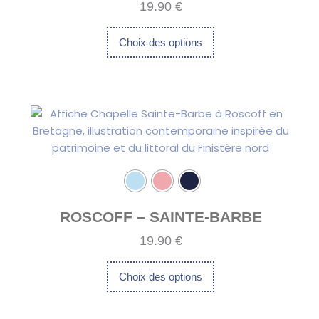
19.90
€
choisies
sur
Choix des options
la
page
du
Ce
produit
produit
a
plusieurs
variations.
Les
options
peuvent
ROSCOFF – SAINTE-BARBE
être
19.90
€
choisies
sur
Choix des options
la
page
du