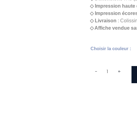
◇ Impression haute 
◇ Impression écore
◇ Livraison
: Colissi
◇ Affiche vendue sa
quantité
Choisir la couleur :
de
La
baie
-
+
du
Kernic