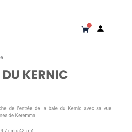
0
Panier
ne
E DU KERNIC
iche de l’entrée de la baie du Kernic avec sa vue
dunes de Keremma.
29.7 cm x 42 cm)