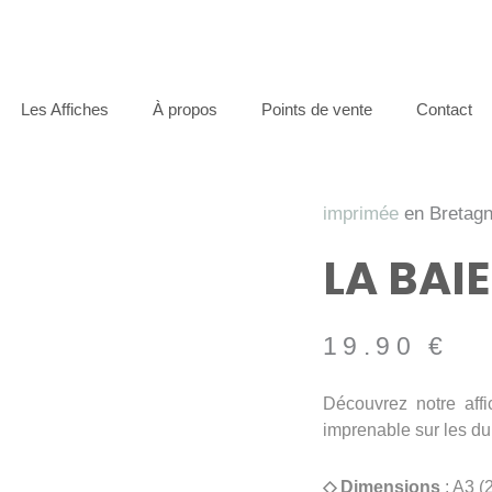
Les Affiches
À propos
Points de vente
Contact
imprimée
en Bretag
LA BAI
19.90
€
Découvrez notre aff
imprenable sur les 
◇ Dimensions
: A3 (