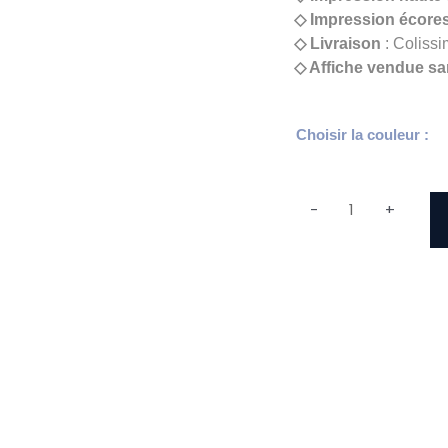
◇ Impression écore
◇ Livraison
: Colissi
◇ Affiche vendue sa
quantité
Choisir la couleur :
de
Moguériec
-
+