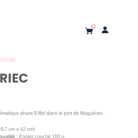
0
PANIER
TAGNE
RIEC
ématique phare Eiffel dans le port de Moguériec.
29.7 cm x 42 cm)
qualité :
Papier couché 180 g