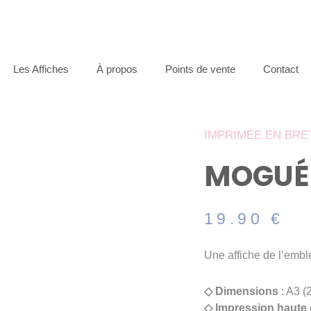
Les Affiches
À propos
Points de vente
Contact
IMPRIMÉE
EN BRE
MOGUÉ
19.90
€
Une affiche de l’embl
◇ Dimensions
: A3 (
◇ Impression haute 