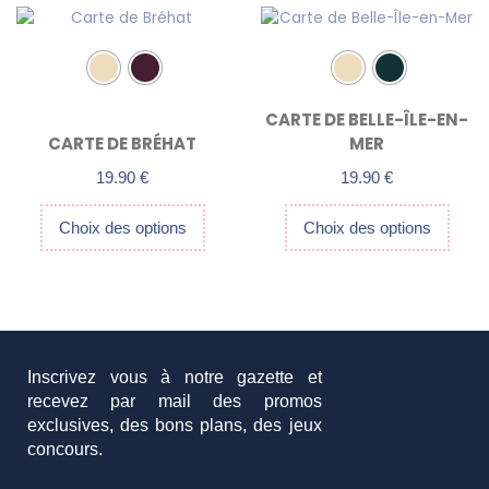
Ce
Ce
la
la
produit
produit
page
page
a
a
du
du
plusieurs
plusieurs
produit
produit
variations.
variations.
CARTE DE BELLE-ÎLE-EN-
Les
Les
CARTE DE BRÉHAT
MER
options
options
peuvent
peuvent
19.90
€
19.90
€
être
être
choisies
choisies
Choix des options
Choix des options
sur
sur
la
la
page
page
du
du
produit
produit
Inscrivez vous à notre gazette et
recevez par mail des promos
exclusives, des bons plans, des jeux
concours.