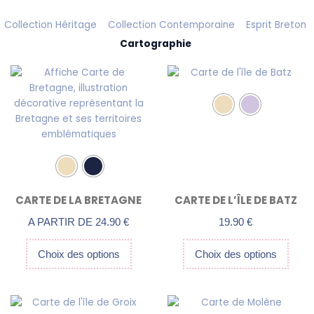
Collection Héritage
Collection Contemporaine
Esprit Breton
Cartographie
Ce
Ce
produit
produit
a
a
plusieurs
plusieurs
variations.
variations.
Les
Les
options
options
peuvent
peuvent
être
être
CARTE DE LA BRETAGNE
CARTE DE L’ÎLE DE BATZ
choisies
choisies
sur
sur
A PARTIR DE
24.90
€
19.90
€
la
la
page
page
Choix des options
Choix des options
du
du
produit
produit
Ce
Ce
produit
produit