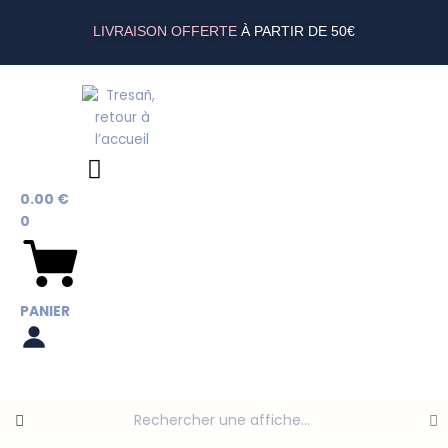
Aller
au
LIVRAISON OFFERTE
À PARTIR DE 50€
contenu
0.00
€
0
PANIER
Search products: