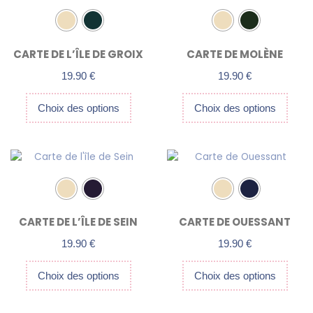
a
a
plusieurs
plusieurs
variations.
variations.
CARTE DE L’ÎLE DE GROIX
CARTE DE MOLÈNE
Les
Les
options
options
19.90
€
19.90
€
peuvent
peuvent
être
être
Choix des options
Choix des options
choisies
choisies
sur
sur
Ce
Ce
la
la
produit
produit
page
page
a
a
du
du
plusieurs
plusieurs
produit
produit
variations.
variations.
CARTE DE L’ÎLE DE SEIN
CARTE DE OUESSANT
Les
Les
options
options
19.90
€
19.90
€
peuvent
peuvent
être
être
Choix des options
Choix des options
choisies
choisies
sur
sur