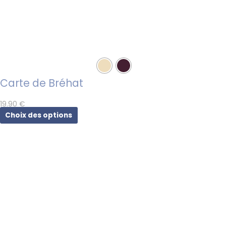
Carte de Bréhat
19.90
€
Choix des options
Ce
produit
a
plusieurs
variations.
Les
options
peuvent