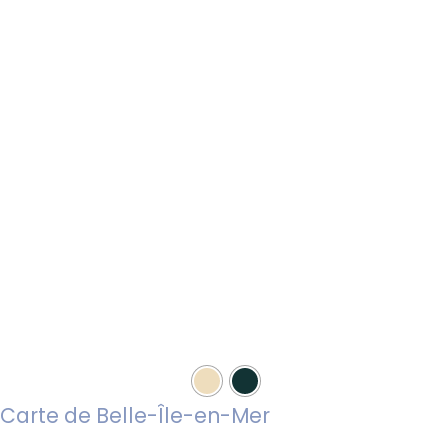
être
choisies
sur
la
page
du
produit
Carte de Belle-Île-en-Mer