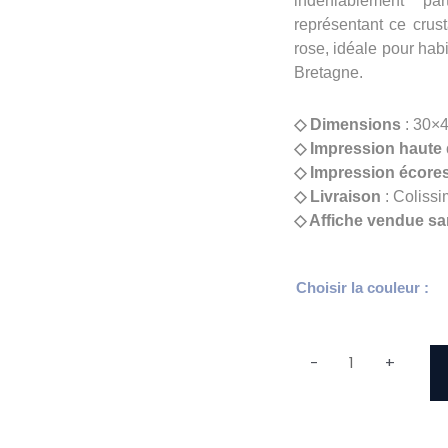
indéniablement pa
représentant ce crus
rose, idéale pour habi
Bretagne.
◇ Dimensions
: 30×
◇ Impression haute 
◇ Impression écore
◇ Livraison
: Colissi
◇ Affiche vendue sa
quantité
Choisir la couleur :
de
Affiche
Homard
-
+
Breton