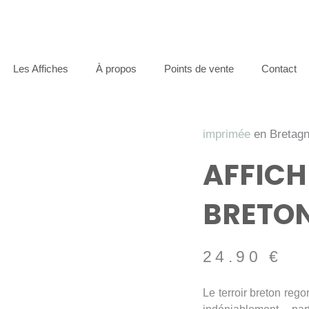
Les Affiches
À propos
Points de vente
Contact
imprimée
en Bretag
AFFIC
BRETO
24.90
€
Le terroir breton rego