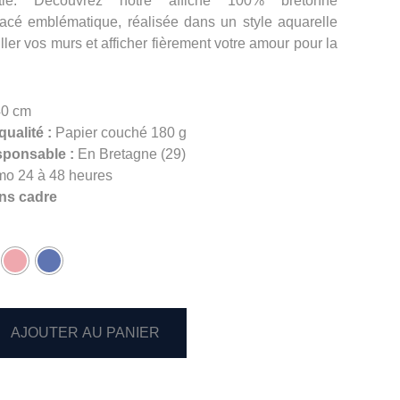
rtie. Découvrez notre affiche 100% bretonne
tacé emblématique, réalisée dans un style aquarelle
ller vos murs et afficher fièrement votre amour pour la
40 cm
qualité :
Papier couché 180 g
sponsable :
En Bretagne (29)
mo 24 à 48 heures
ns cadre
AJOUTER AU PANIER