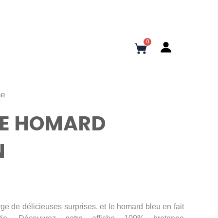
0
Panier
ne
HE HOMARD
N
rge de délicieuses surprises, et le homard bleu en fait