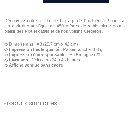
Découvrez notre affiche de la plage de Poulfoën à Plouescat.
Un endroit magnifique de 450 mètres de sable blanc pour le
plaisir des Plouescatais et de nos voisins Cléderois.
◇ Dimensions
: A3 (29.7 cm x 42 cm)
◇ Impression haute qualité :
Papier couché 180 g
◇ Impression écoresponsable :
En Bretagne (29)
◇ Livraison
: Colissimo 24 à 48 heures
◇ Affiche vendue sans cadre
Produits similaires
Ce
Ce
produit
produit
a
a