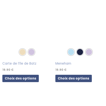
plusieurs
plusieurs
variations.
variations.
Les
Les
options
options
peuvent
peuvent
être
être
choisies
choisies
sur
sur
la
la
page
page
du
du
produit
produit
Carte de l’île de Batz
Meneham
19.90
€
19.90
€
Choix des options
Choix des options
Ce
Ce
produit
produit
a
a