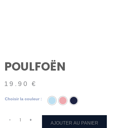
POULFOËN
19.90
€
quantité
Choisir la couleur :
de
Poulfoën
-
+
AJOUTER AU PANIER